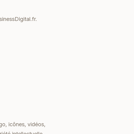
inessDigital.fr.
go, icônes, vidéos,
iété intellectuelle.