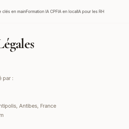
e clés en main
Formation IA CPF
IA en local
IA pour les RH
Légales
 par :
ntipolis, Antibes, France
om