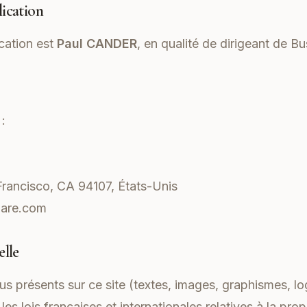
lication
ication est
Paul CANDER
, en qualité de dirigeant de Bus
:
rancisco, CA 94107, États-Unis
lare.com
elle
 présents sur ce site (textes, images, graphismes, lo
es lois françaises et internationales relatives à la propr